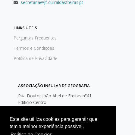
secretaria@jf-curraldasfreiras.pt
LINKS ÚTEIS
Perguntas Frequentes
Termos e Condições
Política de Privacidade
ASSOCIAÇÃO INSULAR DE GEOGRAFIA
Rua Doutor João Abel de Freitas n°41
Edifício Centro
9300-048 Câmara de Lobos
Este site utiliza cookies para garantir que
(+351) 291 944 757
tem a melhor experiência possível.
geral@aigmadeira.pt
Política de Cookies