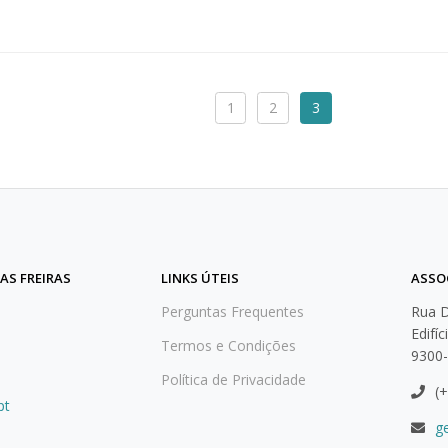
1
2
3
AS FREIRAS
LINKS ÚTEIS
ASSO
Perguntas Frequentes
Rua D
Edifí
Termos e Condições
9300
Política de Privacidade
(+
pt
g